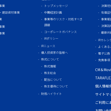
事業
トップメッセージ
決算短
・建設資材事業
中期経営計画
有価証
業
事業等のリスク・対処すべき
事業報
課題
決算説
事業
コーポレートガバナンス
最新I
事業
IRポリシー
IRカレン
IRニュース
よくある
個人投資家の皆様へ
電子公告
株式について
免責事項
株式情報
CM＆Mo
株主総会
TARAF
配当について
個人情報
株主優待について
財務ハイライト
サイトマ
ご利用に
お問い合