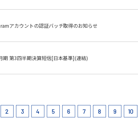
tagramアカウントの認証バッチ取得のお知らせ
2月期 第3四半期決算短信[日本基準](連結)
2
3
4
5
6
7
8
9
10