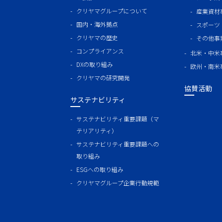
クリヤマグループについて
産業資材
国内・海外拠点
スポーツ
クリヤマの歴史
その他事
コンプライアンス
北米・中米
DXの取り組み
欧州・南米
クリヤマの研究開発
協賛活動
サステナビリティ
サステナビリティ重要課題（マ
テリアリティ）
サステナビリティ重要課題への
取り組み
ESGへの取り組み
クリヤマグループ企業行動規範