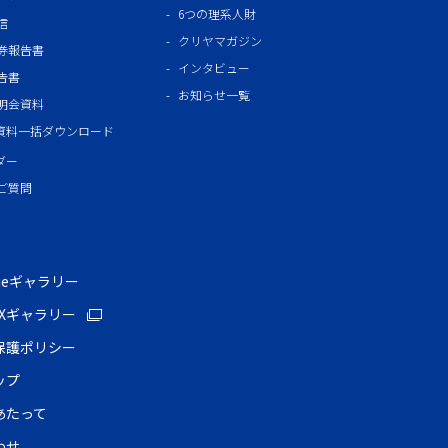
6つの理系人財
信
クリヤマガジン
券報告書
インタビュー
告書
お知らせ一覧
明会資料
R資料一括ダウンロード
ダー
ご質問
vieギャラリー
LEXギャラリー
保護ポリシー
ップ
あたって
わせ