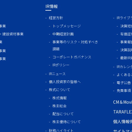
IR情報
経営方針
IRライブ
事業
トップメッセージ
決算短
・建設資材事業
中期経営計画
有価証
業
事業等のリスク・対処すべき
事業報
課題
決算説
事業
コーポレートガバナンス
最新I
事業
IRポリシー
IRカレン
IRニュース
よくある
個人投資家の皆様へ
電子公告
株式について
免責事項
株式情報
CM＆Mo
株主総会
TARAF
配当について
個人情報
株主優待について
財務ハイライト
サイトマ