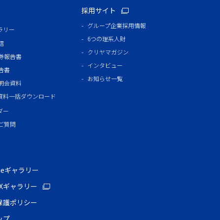
採用サイト
グループ企業採用情報
ラリー
6つの理系人財
信
クリヤマガジン
券報告書
インタビュー
告書
お知らせ一覧
明会資料
R資料一括ダウンロード
ダー
ご質問
vieギャラリー
LEXギャラリー
保護ポリシー
ップ