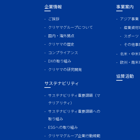
企業情報
事業案内
ご挨拶
アジア事業
クリヤマグループについて
産業資材
国内・海外拠点
スポーツ
クリヤマの歴史
その他事
コンプライアンス
北米・中米
DXの取り組み
欧州・南米
クリヤマの研究開発
協賛活動
サステナビリティ
サステナビリティ重要課題（マ
テリアリティ）
サステナビリティ重要課題への
取り組み
ESGへの取り組み
クリヤマグループ企業行動規範