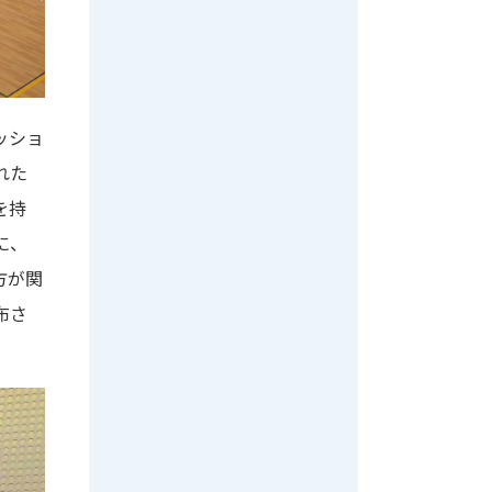
ッショ
れた
を持
に、
方が関
布さ